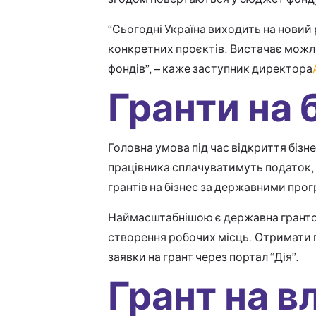
“Сьогодні Україна виходить на новий 
конкретних проєктів. Вистачає можли
фондів”, – каже заступник директора
Гранти на 
Головна умова під час відкриття бізн
працівника сплачуватимуть податок, я
грантів на бізнес за державними про
Наймасштабнішою є державна грант
створення робочих місць. Отримати гр
заявки на грант через портал “Дія”.
Грант на в