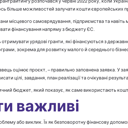
рантрайтингу розпочався у червні 2022 року, коли Украї
лось більше можливостей залучати кошти європейських пр
ргани місцевого самоврядування, підприємства та навіть 
увати фінансування напряму з бюджету ЄС.
ь отримувати урядові гранти, які фінансуються з державн
грами, зокрема для розвитку малого й середнього бізнесу
вець оцінює проєкт, – правильно заповнена заявка. У за
исати цілі, завдання, план реалізації та очікувані результ
чний бюджет, який показує, як саме використають кошт
ти важливі
облему або виклик. Їх як безповоротну фінансову допомог