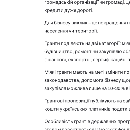
громадській організації чи громаді.
кредити дуже дорогі.
Для бізнесу виклик – це покращення 
населення чи території.
Гранти поділяють на дві категорії: м’я
будівництво, ремонт чи закупівлю обл
фінансові, експортні, сертифікаційні
М’які гранти мають на меті змінити по
законодавства, допомога бізнесу щод
закупівля можлива лише на 10-30% ві
Грантові пропозиції публікують на сай
кошти українських платників податків,
Особливість грантів державних програ
згодом повертаються у бюджет фонду