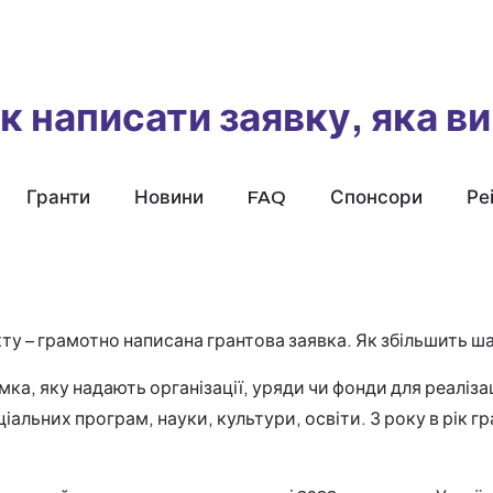
к написати заявку, яка в
Гранти
Новини
FAQ
Спонсори
Ре
ту – грамотно написана грантова заявка. Як збільшить ша
мка, яку надають організації, уряди чи фонди для реалізац
ціальних програм, науки, культури, освіти. З року в рік г