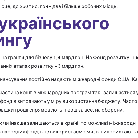
сце, до 250 тис. грн – два і більше робочих місць.
українського
ингу
и
на гранти для бізнесу 1,4 млрд грн. На Фонд розвитку ін
анніх етапах розвитку – 3 млрд грн.
інансування постійно надають міжнародні фонди США, Кан
частина коштів міжнародних програм так і залишається 
фондів витрачають у міру використання бюджету. Часто 
звідки гроші спрямовують, перш за все, на оборону.
чи інакше залишаються в країні, то можливі міжнародні –
ародних фондів не використаємо ми, їх використають ін