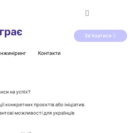
играє
Зв'язатися
інжиніринг
Контакти
нси на успіх?
ії конкретних проєктів або ініціатив.
рантові можливості для українців