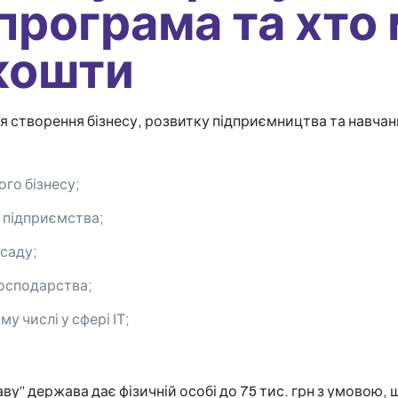
програма та хто
кошти
я створення бізнесу, розвитку підприємництва та навчанн
го бізнесу;
 підприємства;
саду;
господарства;
му числі у сфері ІТ;
ву” держава дає фізичній особі до 75 тис. грн з умовою,