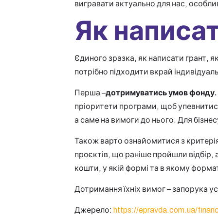
вигравати актуально для нас, особливо
Як написат
Єдиного зразка, як написати грант, як
потрібно підходити вкрай індивідуаль
Перша –
дотримуватись умов фонду.
пріоритети програми, щоб упевнитися,
а саме на вимоги до нього. Для бізн
Також варто ознайомитися з критеріям
проєктів, що раніше пройшли відбір, 
кошти, у якій формі та в якому формат
Дотримання їхніх вимог – запорука усп
Джерело:
https://epravda.com.ua/finan