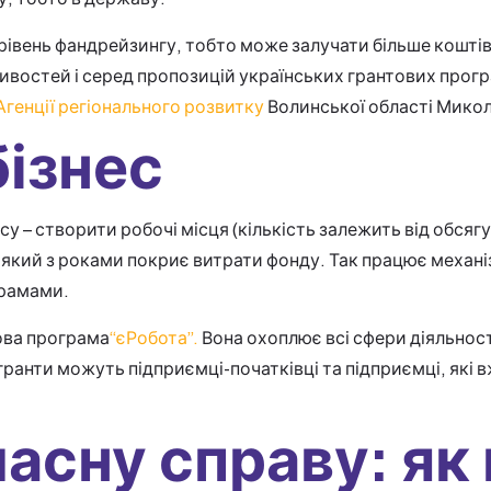
рівень фандрейзингу, тобто може залучати більше коштів 
востей і серед пропозицій українських грантових прогр
Агенції регіонального розвитку
Волинської області Микол
бізнес
есу – створити робочі місця (кількість залежить від обсяг
кий з роками покриє витрати фонду. Так працює механізм 
грамами.
ова програма
“єРобота”.
Вона охоплює всі сфери діяльност
анти можуть підприємці-початківці та підприємці, які в
ласну справу: як