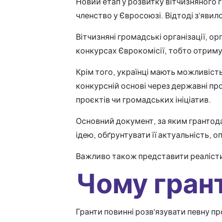
Новий етап у розвитку вітчизняного г
членство у Євросоюзі. Відтоді з’яви
Вітчизняні громадські організації, о
конкурсах Єврокомісії, тобто отрим
Крім того, українці мають можливіст
конкурсній основі через державні про
проєктів чи громадських ініціатив.
Основний документ, за яким грантода
ідею, обґрунтувати її актуальність, оп
Важливо також представити реалісти
Чому гран
Гранти повинні розв’язувати певну пр