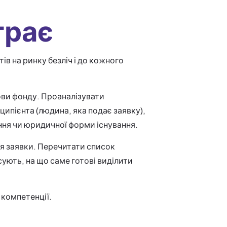
грає
ів на ринку безліч і до кожного
ови фонду. Проаналізувати
ципієнта (людина, яка подає заявку),
ння чи юридичної форми існування.
ня заявки. Перечитати список
сують, на що саме готові виділити
 компетенції.