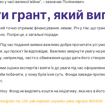
 у часі великої війни”, – зазначає Полінкевич.
и грант, який ви
ий точно отримає фінансування, немає. Річ у тім, що грант
но. Попри це, є загальні поради.
Під час подання заявки важливо добре прочитати усі ум
 що проєкт їм відповідає. Важливо звернути увагу на ре
есу, наприклад, часто є обмеження щодо дати його створе
и оцінки експертів і взяти їх до уваги під час оформлен
аби побачити, у чому була їхня суть. Фонди завжди пропи
і.
іху. Фонд не виділить кошти на ініціативу, яка не є в його
ces/grant-na-100-yak-napisati-zayavku-yaka-vigraye-800455/