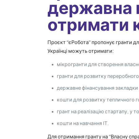
державна 
отримати 
Проєкт “єРобота” пропонує гранти дл
Українці можуть отримати:
мікрогранти для створення власно
гранти для розвитку переробного
державне фінансування закладки 
кошти для розвитку тепличного 
грант на реалізацію стартапу, у то
кошти на навчання ІТ.
Для отримання гранту на “Власну спра