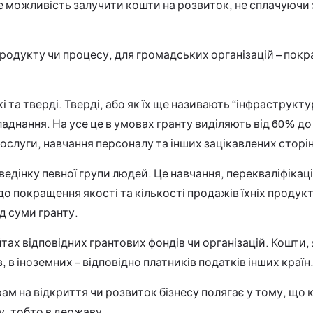
Це можливість залучити кошти на розвиток, не сплачуючи 
продукту чи процесу, для громадських організацій – покр
кі та тверді. Тверді, або як їх ще називають “інфраструкт
аднання. На усе це в умовах гранту виділяють від 60% до
 послуги, навчання персоналу та інших зацікавлених сторі
ведінку певної групи людей. Це навчання, перекваліфікація
о покращення якості та кількості продажів їхніх продукт
д суми гранту.
тах відповідних грантових фондів чи організацій. Кошти, 
 в іноземних – відповідно платників податків інших країн
м на відкриття чи розвиток бізнесу полягає у тому, що ко
, тобто в державу.