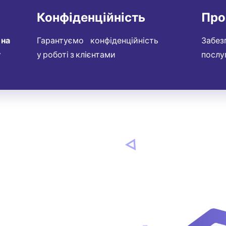
Конфіденційність
Про
 на
Гарантуємо конфіденційність
Забез
у
у роботі з клієнтами
послу