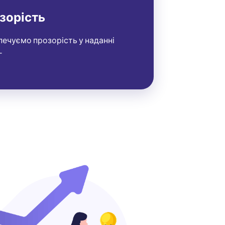
зорість
печуємо прозорість у наданні
г