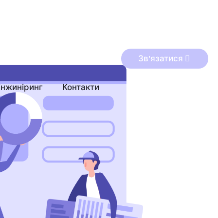
Зв'язатися
інжиніринг
Контакти