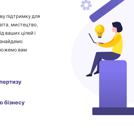
ву підтримку для
світа, мистецтво,
д ваших цілей і
и знайдемо
оможемо вам
пертизу
о бізнесу