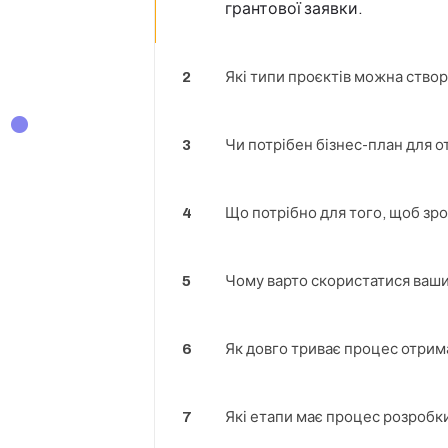
грантової заявки.
2
Які типи проєктів можна створ
3
Чи потрібен бізнес-план для 
4
Що потрібно для того, щоб зро
5
Чому варто скористатися ваши
6
Як довго триває процес отрим
7
Які етапи має процес розробк