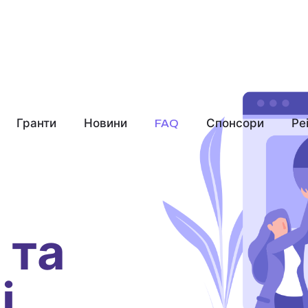
Гранти
Новини
FAQ
Спонсори
Ре
 та
і